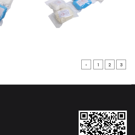
‹
1
2
3