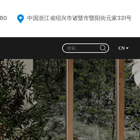
080
中国浙江省绍兴市诸暨市暨阳街元家331号
CN